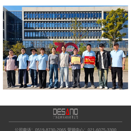
公司电话：0519-8730-2065​ 营销中心：021-6075-3300