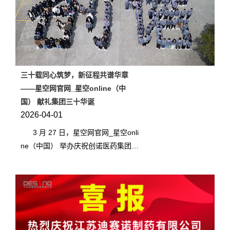
三十载同心筑梦，新征程共谱华章
——星空网官网_星空online（中
国） 献礼集团三十华诞
2026-04-01
3 月 27 日，星空网官网_星空onli
ne（中国） 举办庆祝创诺医药集团成
立30周年趣味运动会。 活动设置
团体跳绳、拔河、...